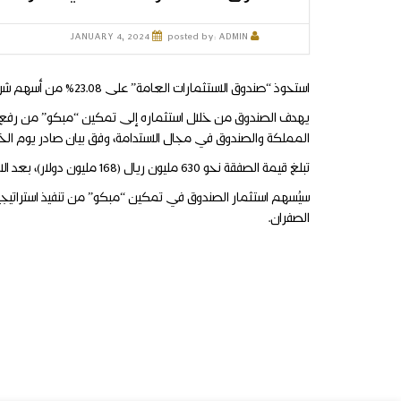
JANUARY 4, 2024
posted by:
ADMIN
استحوذ “صندوق الاستثمارات العامة” على 23.08% من أسهم شركة “الشرق الأوسط لصناعة وإنتاج الورق” (مبكو)، عبر الاكتتاب في أسهم جديدة أصدرتها الشركة لزيادة رأس مالها.
يهدف الصندوق من خلال استثماره إلى تمكين “مبكو” من رفع الكفا
المملكة والصندوق في مجال الاستدامة، وفق بيان صادر يوم ال
تبلغ قيمة الصفقة نحو 630 مليون ريال (168 مليون دولار)، بعد الاكتتاب في نحو 20 مليون سهم، وفق إفصاح شركة “مبكو” للسوق السعودية اليوم.
سيُسهم استثمار الصندوق في تمكين “مبكو” من تنفيذ استراتيجيته
الصفران.