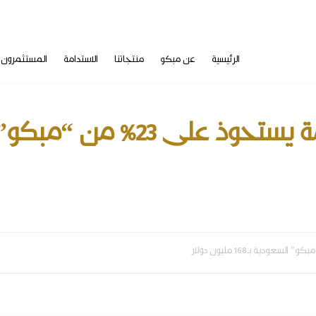
الرئيسية
عن مبكو
منتجاتنا
الاستدامة
المستثمرون
من نحن
CONTAINERBOARD
ورقة الحقائق
أعضاء مجلس الإدارة
PAPERBOARD
المعلومات المالية
فريق إدارة المجموعة
معلومات السهم
رؤيتنا و رسالتنا
إعلانات الشركة
تاريخنا
معلومات الأرباح
استراتيجيتنا
تقويم علاقات المستثمرين
البيئة
حوكمة الشركة