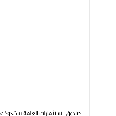
صندوق الاستثمارات العامة يستحوذ على 23% من “مبكو” السعودية بـ168 مليو