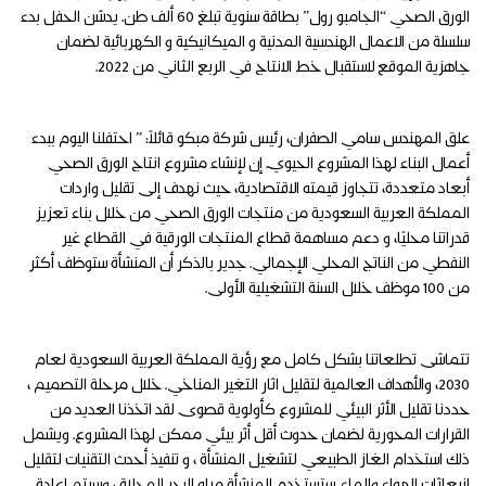
الورق الصحي “الجامبو رول” بطاقة سنوية تبلغ 60 ألف طن. يدشن الحفل بدء
سلسلة من الاعمال الهندسية المدنية و الميكانيكية و الكهربائية لضمان
جاهزية الموقع لاستقبال خط الانتاج في الربع الثاني من 2022.
علق المهندس سامي الصفران، رئيس شركة مبكو قائلاً: ” احتفلنا اليوم ببدء
أعمال البناء لهذا المشروع الحيوي. إن لإنشاء مشروع انتاج الورق الصحي
أبعاد متعددة، تتجاوز قيمته الاقتصادية، حيث نهدف إلى تقليل واردات
المملكة العربية السعودية من منتجات الورق الصحي من خلال بناء تعزيز
قدراتنا محليًا، و دعم مساهمة قطاع المنتجات الورقية في القطاع غير
النفطي من الناتج المحلي الإجمالي. جدير بالذكر أن المنشأة ستوظف أكثر
من 100 موظف خلال السنة التشغيلية الأولى.
تتماشى تطلعاتنا بشكل كامل مع رؤية المملكة العربية السعودية لعام
2030، والأهداف العالمية لتقليل اثار التغير المناخي. خلال مرحلة التصميم ،
حددنا تقليل الأثر البيئي للمشروع كأولوية قصوى. لقد اتخذنا العديد من
القرارات المحورية لضمان حدوث أقل أثر بيئي ممكن لهذا المشروع. ويشمل
ذلك استخدام الغاز الطبيعي لتشغيل المنشأة ، و تنفيذ أحدث التقنيات لتقليل