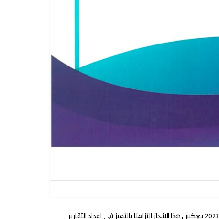
نفخر بالإعلان عن حصول شركة الشرق الأوسط لصناعة وإنتاج الورق (MEPCO) على المركز الثاني في جوائز MEIRA لأفضل تقرير سنوي مطبوع لعام 2023 يعكس هذا الإنجاز التزامنا بالتميز في إعداد التقارير